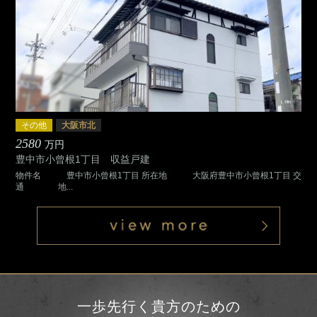
その他
大阪市北
2580
5
万円
豊中市小曾根1丁目 収益戸建
東
物件名 豊中市小曾根1丁目 所在地 大阪府豊中市小曾根1丁目 交
物
通 地...
一歩先行く貴方のための